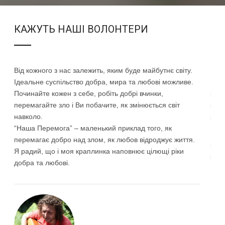
КАЖУТЬ НАШІ ВОЛОНТЕРИ
Від кожного з нас залежить, яким буде майбутнє світу.
Воло
Ідеальне суспільство добра, мира та любові можливе.
вже 
Починайте кожен з себе, робіть добрі вчинки,
розу
перемагайте зло і Ви побачите, як змінюється світ
знай
навколо.
зна
“Наша Перемога” – маленький приклад того, як
Не 
перемагає добро над злом, як любов відроджує життя.
раз 
Я радий, що і моя краплинка наповнює цілющі ріки
з н
добра та любові.
не р