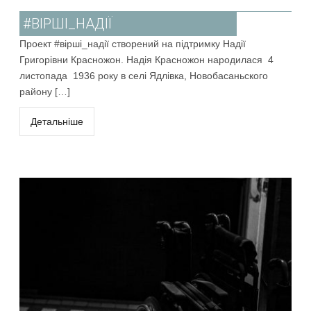
#ВІРШІ_НАДІЇ
Проект #вірші_надії створений на підтримку Надії
Григорівни Красножон. Надія Красножон народилася 4
листопада 1936 року в селі Ядлівка, Новобасаньского
району […]
Детальніше