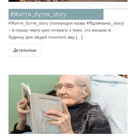
#Життя_буття_story
#Життя_буття_story (попередня назва #Ядлівчанка_story)
– в першу чергу цикл інтерв’ю з тими, хто мешкає в
будинку для людей похилого віку […]
Детальніше