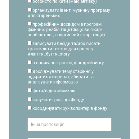
особисто поїхати (маю автівку)
організувати івент, музичну програму
для стареньких
професійним досвідом в програмі
фізичної реабілітації (якщо ви лікар-
реабілітолог, спортивний лікар, тощо)
записувати бесіди та/або писати
транскріпти текстів для проекту
#життя_буття_story
в написанні грантів, фандрейзингу
досліджувати тему старіння у
відкритих джерелах, збирати та
аналізувати інформацію
фото/відео зйомкою
залучити гроші до Фонду
координувати рух волонтерів фонду