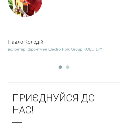
Павло Колодій
Лю
волонтер, фронтмен Electro Folk Group KOLO DIY
вол
ПРИЄДНУЙСЯ ДО
НАС!