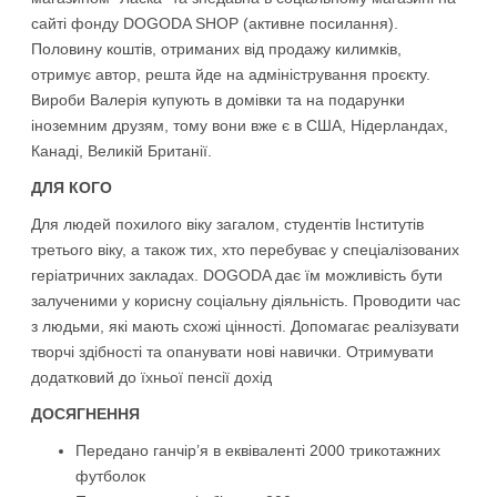
сайті фонду DOGODA SHOP (активне посилання).
Половину коштів, отриманих від продажу килимків,
отримує авто
р, решта йде на адміністрування проєкту.
Вироби Валерія купують в домівки та на подарунки
іноземним друзям, тому вони вже є в США, Нідерландах,
Канаді, Великій Британії.
ДЛЯ КОГО
Для людей похилого віку загалом, студентів Інститутів
третього віку, а також тих, хто перебуває у спеціалізованих
геріатричних закладах. DOGODA дає їм можливість бути
залученими у корисну соціальну діяльність. Проводити час
з людьми, які мають схожі цінності. Допомагає реалізувати
творчі здібності та опанувати нові навички. Отримувати
додатковий до їхньої пенсії дохід
ДОСЯГНЕННЯ
Передано ганчір’я в еквіваленті 2000 трикотажних
футболок