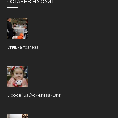
ОСТАННЄ НА САЙТІ
Спільна трапеза
5 років “Бабусиним зайцям”