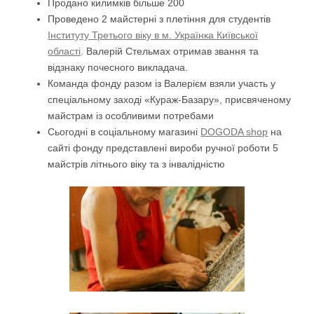
Продано килимків більше 200
Проведено 2 майстерні з плетіння для студентів
Інституту Третього віку в м. Українка Київської
області
. Валерій Стельмах отримав звання та
відзнаку почесного викладача.
Команда фонду разом із Валерієм взяли участь у
спеціальному заході «Кураж-Базару», присвяченому
майстрам із особливими потребами
Сьогодні в соціальному магазині
DOGODA shop
на
сайті фонду представлені вироби ручної роботи 5
майстрів літнього віку та з інвалідністю