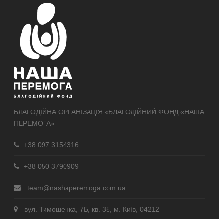
БЛАГОДІЙНА ОРГАНІЗАЦІЯ «БЛАГОДІЙНИЙ ФОНД «НАША
ПЕРЕМОГА»
+38 097 3154316
+38 050 3790909
team@nashaperemoga.com.ua
вул. Тимошенка, 7Б, кв. 35, м. Київ, 04212