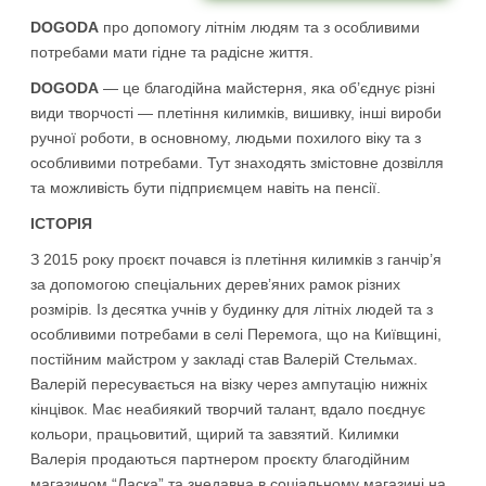
DOGODA
про допомогу літнім людям та з особливими
потребами мати гідне та радісне життя.
DOGODA
— це благодійна майстерня, яка об’єднує різні
види творчості — плетіння килимків, вишивку, інші вироби
ручної роботи, в основному, людьми похилого віку та з
особливими потребами. Тут знаходять
змістовне дозвілля
та можливість бути підприємцем навіть на пенсії.
ІСТОРІЯ
З 2015 року проєкт почався із плетіння килимків з ганчір’я
за допомогою спеціальних дерев’яних рамок різних
розмірів. Із десятка учнів у будинку для літніх людей та з
особливими потребами в селі Перемога, що на Київщині,
постійним майстром у закладі став Валерій Стельмах.
Валерій пересувається на візку через ампутацію нижніх
кінцівок. Має неабиякий творчий талант, вдало поєднує
кольори, працьовитий, щирий та завзятий. Килимки
Валерія продаються партнером проєкту благодійним
магазином “Ласка” та знедавна в соціальному магазині на