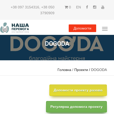
+38 097 3154316
,
+38 050
0
EN
3790909
Допомогти
DOGODA
Головна
/
Проекти /
DOGODA
Регулярна допомога проекту