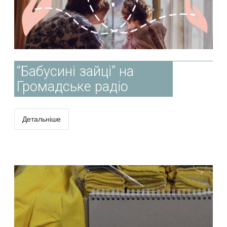
“Бабусині зайці” на
Громадське радіо
Детальніше