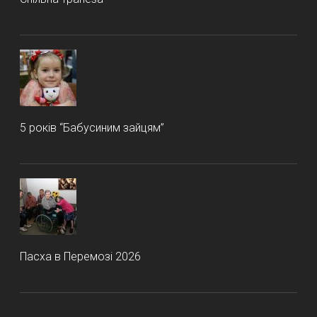
5 років “Бабусиним зайцям”
Пасха в Перемозі 2026