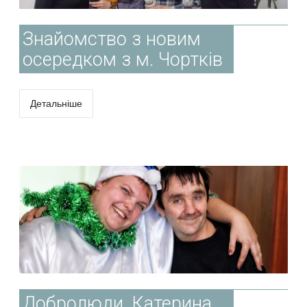
Знайомство з новим
осередком з м. Чортків
Детальніше
Добролюди. Катерина