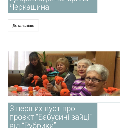
Черкашина
Детальніше
З перших вуст про
проєкт “Бабусині зайці”
від “Рубрики”