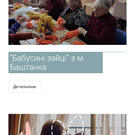
“Бабусині зайці” з м.
Баштанка
Детальніше