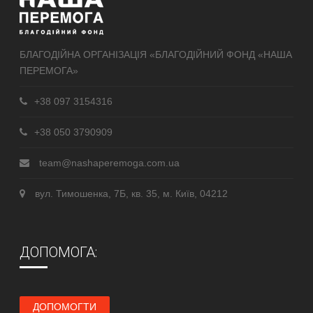
БЛАГОДІЙНА ОРГАНІЗАЦІЯ «БЛАГОДІЙНИЙ ФОНД «НАША
ПЕРЕМОГА»
+38 097 3154316
+38 050 3790909
team@nashaperemoga.com.ua
вул. Тимошенка, 7Б, кв. 35, м. Київ, 04212
ДОПОМОГА:
ДОПОМОГТИ