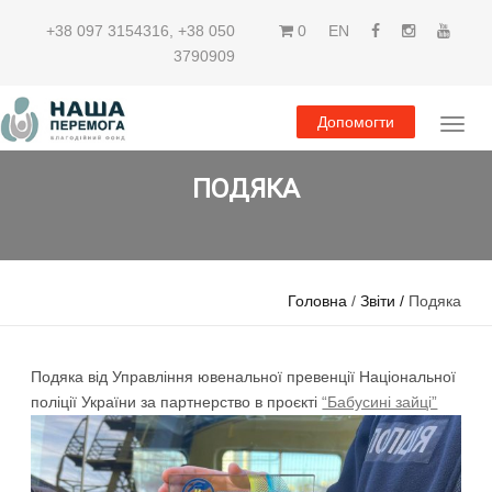
+38 097 3154316
,
+38 050
0
EN
3790909
Допомогти
ПОДЯКА
Головна
/
Звіти /
Подяка
Подяка від Управління ювенальної превенції Національної
поліції України за партнерство в проєкті
“Бабусині зайці”