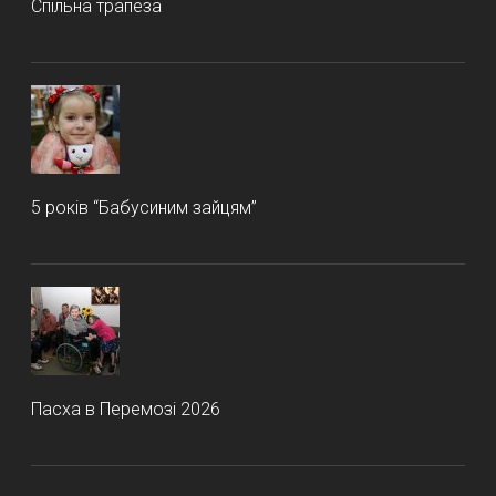
Спільна трапеза
5 років “Бабусиним зайцям”
Пасха в Перемозі 2026