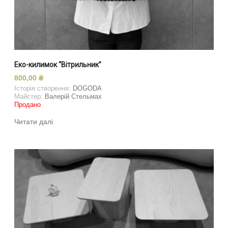
Еко-килимок “Вітрильник”
800,00
₴
Історія створення:
DOGODA
Майстер:
Валерій Стельмах
Продано
Читати далі