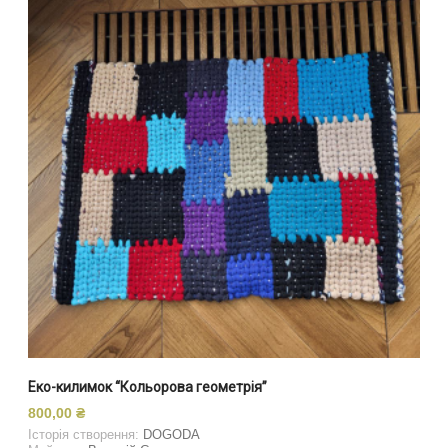
Еко-килимок “Кольорова геометрія”
800,00
₴
Історія створення:
DOGODA