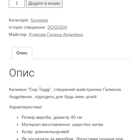
Килимок
Додати в кошик
“Сер
Тедді”
Категорія:
Килимки
кількість
Історія створення:
DOGODA
Майстер:
Кузмова Галина Андріївна
Опис
Опис
Килимок “Сер Тедді”, створений майстринею Галиною
Андріївною, підходить для будь-яких цілей.
Характеристики:
Розмір вироба: діаметр 40 см
Матеріал виготовлення: шерстяні нитки
Колір: різнокольоровий
Як доглядати за виробом: Допустиме прання при