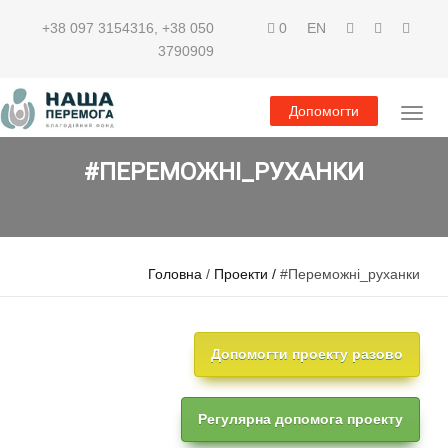
+38 097 3154316
,
+38 050
0
EN
3790909
Допомогти
#ПЕРЕМОЖНІ_РУХАНКИ
Головна
/
Проекти /
#Переможні_руханки
Регулярна допомога проекту