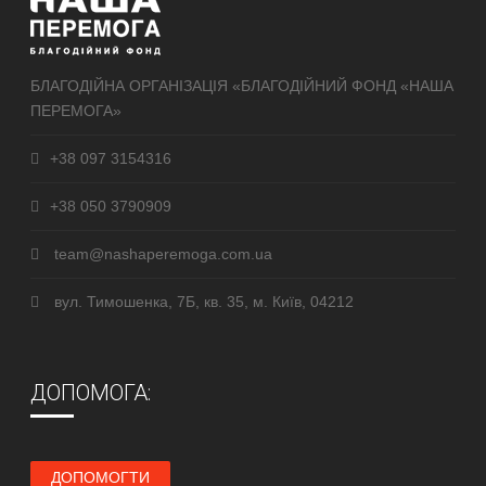
БЛАГОДІЙНА ОРГАНІЗАЦІЯ «БЛАГОДІЙНИЙ ФОНД «НАША
ПЕРЕМОГА»
+38 097 3154316
+38 050 3790909
team@nashaperemoga.com.ua
вул. Тимошенка, 7Б, кв. 35, м. Київ, 04212
ДОПОМОГА:
ДОПОМОГТИ