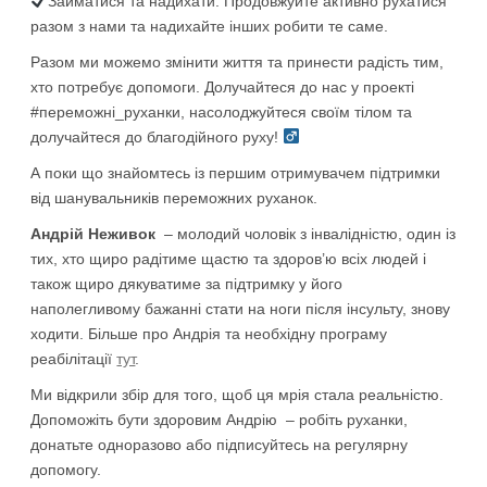
Займатися та надихати: Продовжуйте активно рухатися
разом з нами та надихайте інших робити те саме.
Разом ми можемо змінити життя та принести радість тим,
хто потребує допомоги. Долучайтеся до нас у проекті
#переможні_руханки, насолоджуйтеся своїм тілом та
долучайтеся до благодійного руху!
А поки що знайомтесь із першим отримувачем підтримки
від шанувальників переможних руханок.
Андрій Неживок
– молодий чоловік з інвалідністю, один із
тих, хто щиро радітиме щастю та здоров’ю всіх людей і
також щиро дякуватиме за підтримку у його
наполегливому бажанні стати на ноги після інсульту, знову
ходити. Більше про Андрія та необхідну програму
реабілітації
тут
.
Ми відкрили збір для того, щоб ця мрія стала реальністю.
Допоможіть бути здоровим Андрію – робіть руханки,
донатьте одноразово або підписуйтесь на регулярну
допомогу.