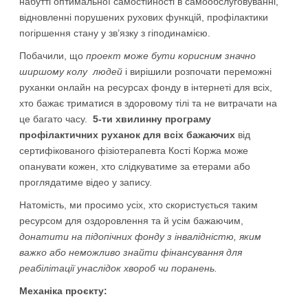
набутті оптимальної самостійності в самообслуговуванні,
відновленні порушених рухових функцій, профілактики
погіршення стану у зв’язку з гіподинамією.
Побачили, що
проект може бути корисним значно
ширшому колу людей
і вирішили розпочати переможні
руханки онлайн на ресурсах фонду в інтернеті для всіх,
хто бажає триматися в здоровому тілі та не витрачати на
це багато часу.
5-ти хвилинну програму
профілактичних руханок для всіх бажаючих
від
сертифікованого фізіотерапевта Кості Коржа може
опанувати кожен, хто слідкуватиме за етерами або
проглядатиме відео у запису.
Натомість, ми просимо усіх, хто скористується таким
ресурсом для оздоровлення та й усім бажаючим,
донатити на підопічних фонду з інвалідністю, яким
важко або неможливо знайти фінансування для
реабілітації унаслідок хвороб чи поранень.
Механіка проєкту: