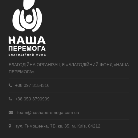
БЛАГОДІЙНА ОРГАНІЗАЦІЯ «БЛАГОДІЙНИЙ ФОНД «НАША
ПЕРЕМОГА»
+38 097 3154316
+38 050 3790909
team@nashaperemoga.com.ua
вул. Тимошенка, 7Б, кв. 35, м. Київ, 04212