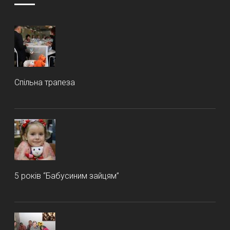
Спільна трапеза
5 років “Бабусиним зайцям”