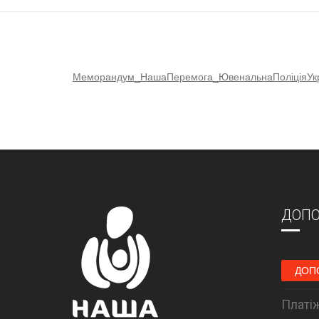
Меморандум_НашаПеремога_ЮвенальнаПоліціяУк
ДОПО
ДОП
Платіж