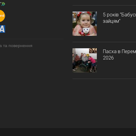
5 років “Бабу
зайцям”
а та повернення
Пасха в Перем
2026