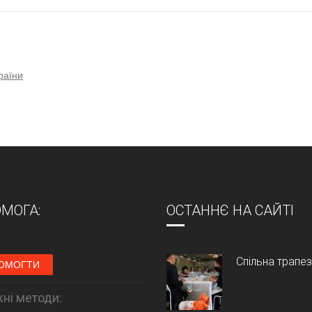
раїни
МОГА:
ОСТАННЄ НА САЙТІ
Спільна трапе
ОМОГТИ
ні методи: