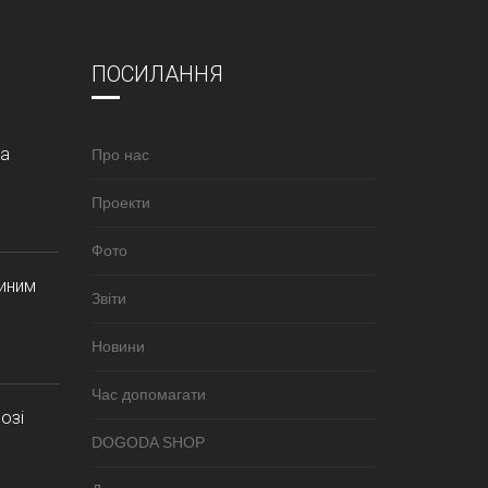
ПОСИЛАННЯ
за
Про нас
Проекти
Фото
синим
Звіти
Новини
Час допомагати
озі
DOGODA SHOP