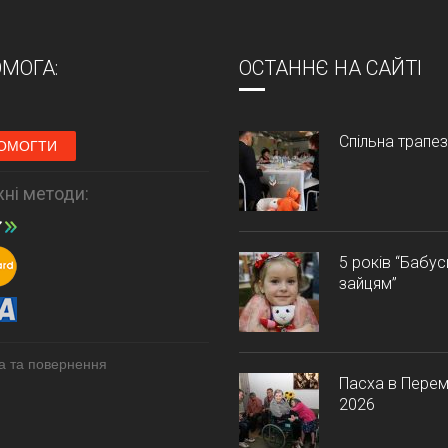
МОГА:
ОСТАННЄ НА САЙТІ
Спільна трапе
ОМОГТИ
ні методи:
5 років “Бабу
зайцям”
а та повернення
Пасха в Перем
2026