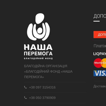
ДОПО
ДОП
Платіж
БЛАГОДІЙНА ОРГАНІЗАЦІЯ
«БЛАГОДІЙНИЙ ФОНД «НАША
ПЕРЕМОГА»
Доставк
+38 097 3154316
+38 050 3790909