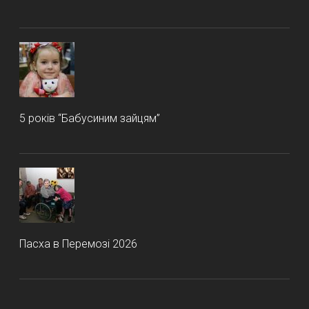
5 років “Бабусиним зайцям”
Пасха в Перемозі 2026