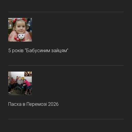
5 років “Бабусиним зайцям”
Пасха в Перемозі 2026