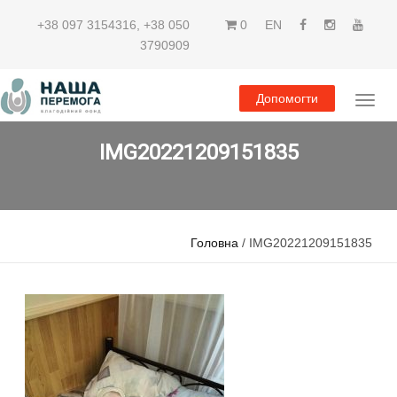
+38 097 3154316
,
+38 050
0
EN
3790909
Допомогти
IMG20221209151835
Головна
/ IMG20221209151835