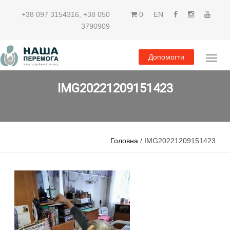
+38 097 3154316
,
+38 050
0
EN
3790909
Допомогти
IMG20221209151423
Головна
/ IMG20221209151423