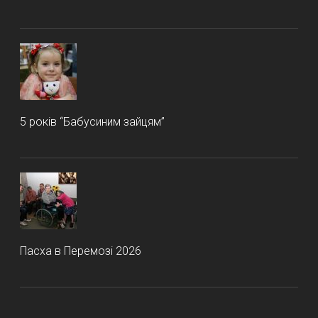
5 років “Бабусиним зайцям”
Пасха в Перемозі 2026