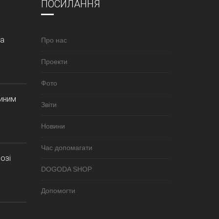
ПОСИЛАННЯ
за
Про нас
Проекти
Фото
синим
Звіти
Новини
Час допомагати
озі
DOGODA SHOP
Допомогти