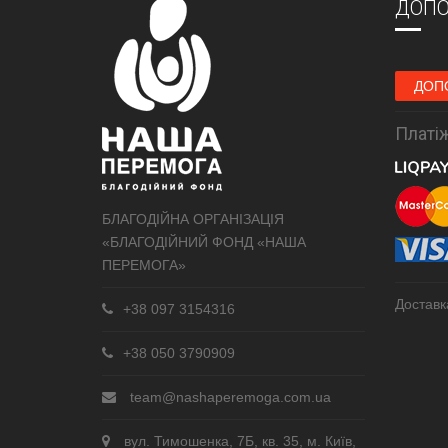
ДОПО
ДОП
Платіж
БЛАГОДІЙНА ОРГАНІЗАЦІЯ
«БЛАГОДІЙНИЙ ФОНД «НАША
ПЕРЕМОГА»
Доставк
+38 097 3154316
+38 050 3790909
team@nashaperemoga.com.ua
вул. Тимошенка, 7Б, кв. 35, м. Київ,