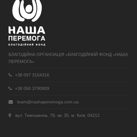
БЛАГОДІЙНА ОРГАНІЗАЦІЯ «БЛАГОДІЙНИЙ ФОНД «НАША
ПЕРЕМОГА»
+38 097 3154316
+38 050 3790909
team@nashaperemoga.com.ua
вул. Тимошенка, 7Б, кв. 35, м. Київ, 04212