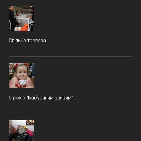
Спільна трапеза
5 років “Бабусиним зайцям”