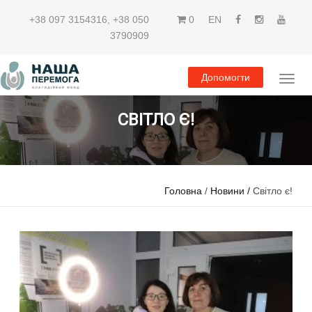
+38 097 3154316
,
+38 050
0
EN
3790909
Допомогти
СВІТЛО Є!
Головна
/
Новини /
Світло є!