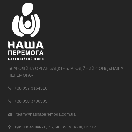
БЛАГОДІЙНА ОРГАНІЗАЦІЯ «БЛАГОДІЙНИЙ ФОНД «НАША
ПЕРЕМОГА»
+38 097 3154316
+38 050 3790909
team@nashaperemoga.com.ua
вул. Тимошенка, 7Б, кв. 35, м. Київ, 04212