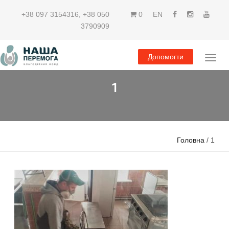
+38 097 3154316
,
+38 050
0
EN
3790909
Допомогти
1
Головна
/ 1