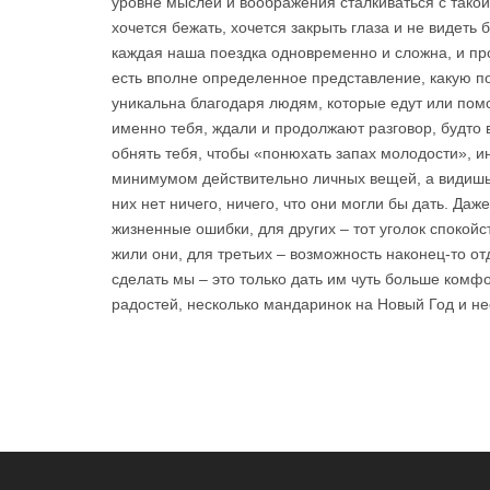
уровне мыслей и воображения сталкиваться с такой
хочется бежать, хочется закрыть глаза и не видеть
каждая наша поездка одновременно и сложна, и про
есть вполне определенное представление, какую п
уникальна благодаря людям, которые едут или помог
именно тебя, ждали и продолжают разговор, будто 
обнять тебя, чтобы «понюхать запах молодости», ин
минимумом действительно личных вещей, а видишь 
них нет ничего, ничего, что они могли бы дать. Да
жизненные ошибки, для других – тот уголок спокойс
жили они, для третьих – возможность наконец-то от
сделать мы – это только дать им чуть больше комф
радостей, несколько мандаринок на Новый Год и не