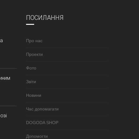
ПОСИЛАННЯ
за
Про нас
Проекти
Фото
синим
Звіти
Новини
Час допомагати
озі
DOGODA SHOP
Допомогти