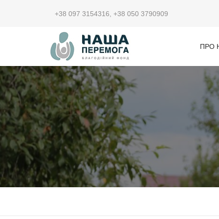
+38 097 3154316
,
+38 050 3790909
ПРО 