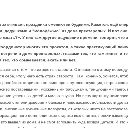
а затягивает, праздники сменяются буднями. Кажется, ещё вч
, дедушками и “молодёжью” из дома престарелых. И вот сно
с ждать?». У них там другое ощущение времени, говорят, что 
координатор многих его проектов, а также практикующий пси
встречи в доме престарелых: глазами тех, кто там живет, и те
 тех, кто сомневается, ехать или нет.
ваются о том, что их ждет в старости. Отношение к этому периоду
ся себе, что у него есть страх старости. Нам, конечно, хочется, ч
европейских старичков-пенсионеров, путешествующих, встречающи
расиво постаревшими, ухоженными бабушками, танцующими танго,
ужении успешных детей и милых внуков. Но в эту картинку немило
 низкой степени доверия к банкам и невозможности/сложности дела
и, внезапные жизненные повороты, от которых никто не застрахова
ормационного поля: одинокие старики возле аптек, подсчитывающи
 кто вышел из дома и не смог вспомнить куда возвращаться. И это 