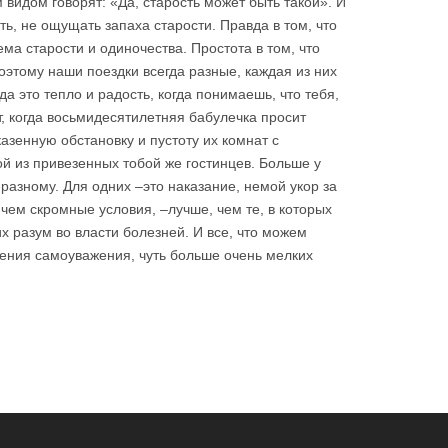
видом говорят: «Да, старость может быть такой». И
ть, не ощущать запаха старости. Правда в том, что
ма старости и одиночества. Простота в том, что
этому наши поездки всегда разные, каждая из них
а это тепло и радость, когда понимаешь, что тебя,
т, когда восьмидесятилетняя бабулечка просит
казенную обстановку и пустоту их комнат с
й из привезенных тобой же гостинцев. Больше у
разному. Для одних –это наказание, немой укор за
 чем скромные условия, –лучше, чем те, в которых
их разум во власти болезней. И все, что можем
нения самоуважения, чуть больше очень мелких