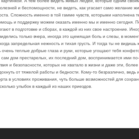
 картинкой. А тем более видеть живых людей, которые одним своим 
 болезней и беспомощности, не видеть, как угасает само желание жи
ста. Сложность именно в той гамме чувств, которыми наполнена те
омощь и поддержку можем оказать именно мы и именно сегодня. По
ают в подготовке и сборах, в каждой из них свое настроение. Иногд
виделись только вчера, иногда это щемящая боль и слезы, в момен
огда запредельная нежность и тихая грусть. И тогда ты не видишь 
очень теплые добрые глаза и руки, которые угощают тебя конфето
же сам дом престарелых, их последний дом, воспринимается ими по-
твия и безопасности, которых не хватало в жизни и даже эти, более
дохнуть от тяжелой работы и бедности. Кому-то безразлично, ведь 
орта в условиях проживания, чуть больше возможностей для сохра
сколько улыбок в каждый из наших приездов.