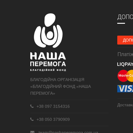
ДОПО
ДОП
Платіж
БЛАГОДІЙНА ОРГАНІЗАЦІЯ
«БЛАГОДІЙНИЙ ФОНД «НАША
ПЕРЕМОГА»
Доставк
+38 097 3154316
+38 050 3790909
team@nashaperemoga.com.ua