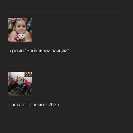
5 років “Бабусиним зайцям”
Пасха в Перемозі 2026