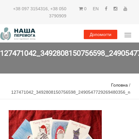
+38 097 3154316
,
+38 050
0
EN
3790909
Допомогти
127471042_3492808150756598_2490547
Головна
/
127471042_3492808150756598_2490547729269480356_n