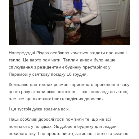
Напередодні Різдва особливо хочеться згадати про дива і
тепло. Це варто помічати. Теплим дивом було наше
спілкування з резидентами будинку престарілих у
Перемозі у святкову поїздку 18 грудня.
Компанію для теплих розмов і приємного проведення часу
цього разу склали різні покоління – від юних леді до літніх,
але все ще активних і життєрадісних дорослих.
І ця зустріч дуже вразила всіх.
Наші особливі дорослі гості помітили те, що не всі
помічають у поїздках. Як добре в будинку для людей
похилого віку. І не просто чисто, затишно, тепло та смачно.