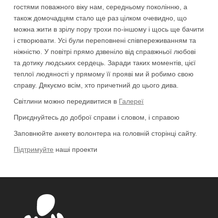
гостями поважного віку нам, середньому поколінню, а
також домочадцям стало ще раз цілком очевидно, що
можна жити в зрілу пору трохи по-іншому і щось ще бачити
і створювати. Усі були переповнені співпереживанням та
ніжністю. У повітрі прямо дзвеніло від справжньої любові
та дотику людських сердець. Заради таких моментів, цієї
теплої людяності у прямому її прояві ми й робимо свою
справу. Дякуємо всім, хто причетний до цього дива.
Світлини можно передивитися в
Галереї
Приєднуйтесь до доброї справи і словом, і справою
Заповнюйте анкету волонтера на головній сторінці сайту.
Підтримуйте
наші проекти