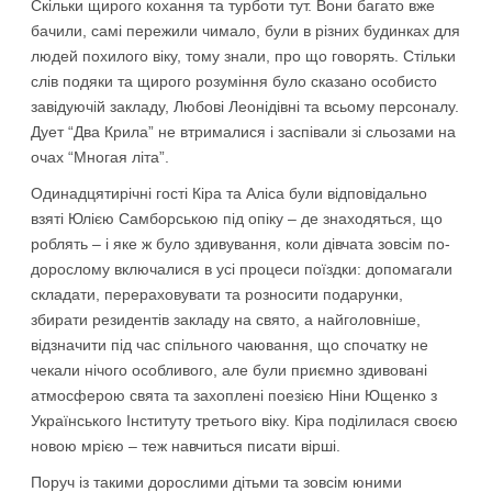
Скільки щирого кохання та турботи тут. Вони багато вже
бачили, самі пережили чимало, були в різних будинках для
людей похилого віку, тому знали, про що говорять. Стільки
слів подяки та щирого розуміння було сказано особисто
завідуючій закладу, Любові Леонідівні та всьому персоналу.
Дует “Два Крила” не втрималися і заспівали зі сльозами на
очах “Многая літа”.
Одинадцятирічні гості Кіра та Аліса були відповідально
взяті Юлією Самборською під опіку – де знаходяться, що
роблять – і яке ж було здивування, коли дівчата зовсім по-
дорослому включалися в усі процеси поїздки: допомагали
складати, перераховувати та розносити подарунки,
збирати резидентів закладу на свято, а найголовніше,
відзначити під час спільного чаювання, що спочатку не
чекали нічого особливого, але були приємно здивовані
атмосферою свята та захоплені поезією Ніни Ющенко з
Українського Інституту третього віку. Кіра поділилася своєю
новою мрією – теж навчиться писати вірші.
Поруч із такими дорослими дітьми та зовсім юними