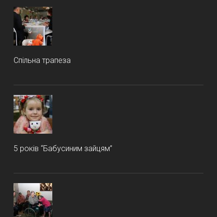
Спільна трапеза
5 років “Бабусиним зайцям”