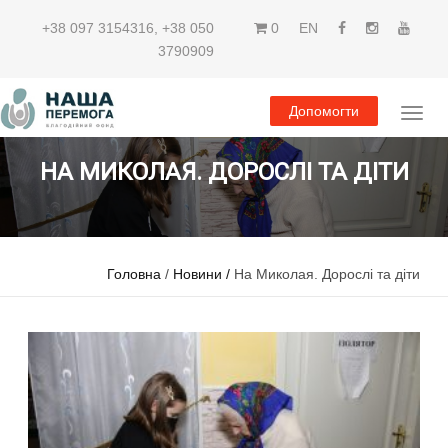
+38 097 3154316
,
+38 050
0
EN
3790909
Допомогти
НА МИКОЛАЯ. ДОРОСЛІ ТА ДІТИ
Головна
/
Новини /
На Миколая. Дорослі та діти