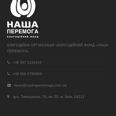
БЛАГОДІЙНА ОРГАНІЗАЦІЯ «БЛАГОДІЙНИЙ ФОНД «НАША
ПЕРЕМОГА»
+38 097 3154316
+38 050 3790909
team@nashaperemoga.com.ua
вул. Тимошенка, 7Б, кв. 35, м. Київ, 04212