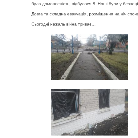
була домовленість, відбулося 8. Наші були у безпеці
Довга та складна евакуація, розміщення на ніч споча
Сьогодні нажаль війна триває…