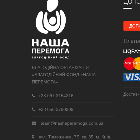
ДОПО
ДОП
Платіж
БЛАГОДІЙНА ОРГАНІЗАЦІЯ
«БЛАГОДІЙНИЙ ФОНД «НАША
ПЕРЕМОГА»
Доставк
+38 097 3154316
+38 050 3790909
team@nashaperemoga.com.ua
вул. Тимошенка, 7Б, кв. 35, м. Київ,