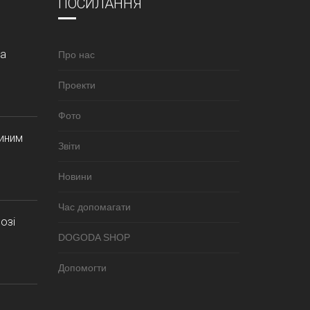
ПОСИЛАННЯ
за
Про нас
Проекти
Фото
синим
Звіти
Новини
Час допомагати
озі
DOGODA SHOP
Допомогти