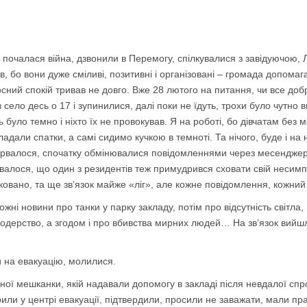
 почалася війна, дзвонили в Перемогу, спілкувалися з завідуючою, 
ів, бо вони дуже сміливі, позитивні і організовані – громада допомаг
осний спокій тривав не довго. Вже 28 лютого на питання, чи все д
в село десь о 17 і зупинилися, далі поки не їдуть, трохи було чутно 
зь було темно і ніхто їх не провокував. Я на роботі, бо дівчатам без
ладали спатки, а самі сидимо кучкою в темноті. Та нічого, буде і на 
рвалося, спочатку обмінювалися повідомленнями через месенджер,
увалося, що один з резидентів теж примудрився сховати свій несим
ковано, та ще зв’язок майже «ліг», але кожне повідомлення, кожний
ожні новини про танки у парку закладу, потім про відсутність світла, 
родерство, а згодом і про вбивства мирних людей… На зв’язок вийш
 на евакуацію, молилися.
ої мешканки, якій надавали допомогу в закладі після невдалої спр
ли у центрі евакуації, підтвердили, просили не заважати, мали прац