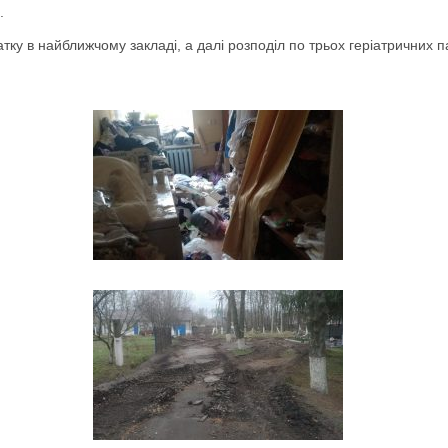
.
тку в найближчому закладі, а далі розподіл по трьох геріатричних па