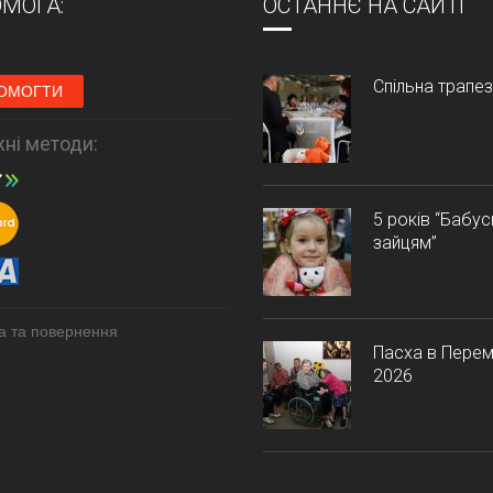
МОГА:
ОСТАННЄ НА САЙТІ
Спільна трапе
ОМОГТИ
ні методи:
5 років “Бабу
зайцям”
а та повернення
Пасха в Перем
2026