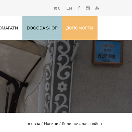
0
EN
ОМАГАТИ
DOGODA SHOP
ДОПОМОГТИ
Головна
/
Новини /
Коли почалася війна