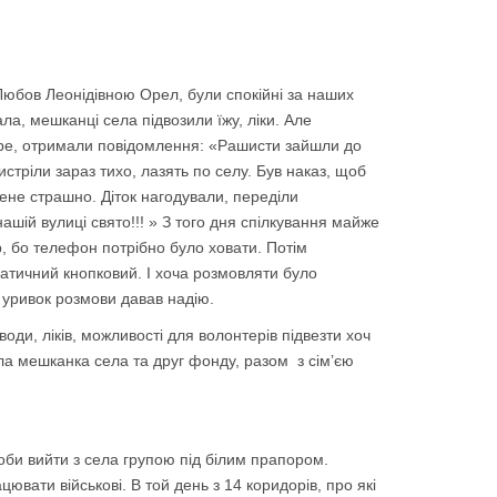
Любов Леонідівною Орел, були спокійні за наших
ала, мешканці села підвозили їжу, ліки. Але
обре, отримали повідомлення: «Рашисти зайшли до
вистріли зараз тихо, лазять по селу. Був наказ, щоб
 мене страшно. Діток нагодували, переділи
нашій вулиці свято!!! » З того дня спілкування майже
 бо телефон потрібно було ховати. Потім
патичний кнопковий. І хоча розмовляти було
 уривок розмови давав надію.
води, ліків, можливості для волонтерів підвезти хоч
ла мешканка села та друг фонду, разом з сім’єю
оби вийти з села групою під білим прапором.
ювати військові. В той день з 14 коридорів, про які