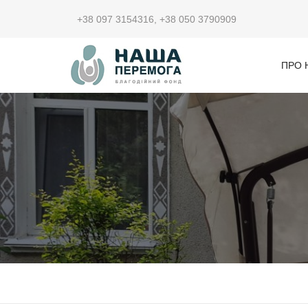
+38 097 3154316
,
+38 050 3790909
ПРО 