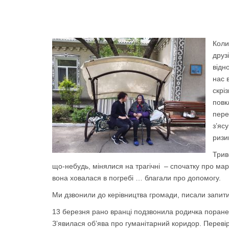
Коли
друз
відн
нас 
скрі
повк
пере
з’яс
ризи
Трив
що-небудь, мінялися на трагічні – спочатку про ма
вона ховалася в погребі … благали про допомогу.
Ми дзвонили до керівництва громади, писали запити
13 березня рано вранці подзвонила родичка поранен
З’явилася об’ява про гуманітарний коридор. Перевіри