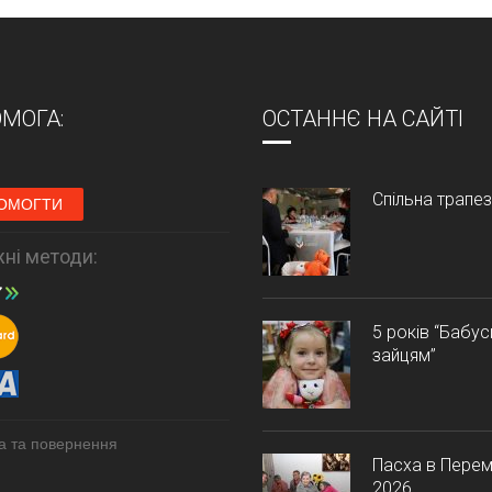
МОГА:
ОСТАННЄ НА САЙТІ
Спільна трапе
ОМОГТИ
ні методи:
5 років “Бабу
зайцям”
а та повернення
Пасха в Перем
2026