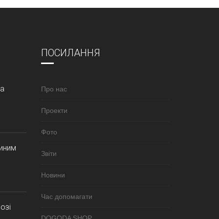
ПОСИЛАННЯ
за
Про нас
Проекти
Фото
синим
Звіти
Новини
Час допомагати
озі
DOGODA SHOP