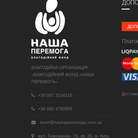
ДОПО
ДОП
Платіж
БЛАГОДІЙНА ОРГАНІЗАЦІЯ
«БЛАГОДІЙНИЙ ФОНД «НАША
ПЕРЕМОГА»
Доставк
+38 097 3154316
+38 050 3790909
team@nashaperemoga.com.ua
вул. Тимошенка, 7Б, кв. 35, м. Київ,