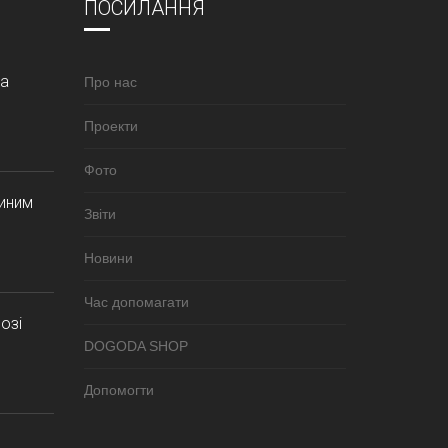
ПОСИЛАННЯ
за
Про нас
Проекти
Фото
синим
Звіти
Новини
Час допомагати
озі
DOGODA SHOP
Допомогти