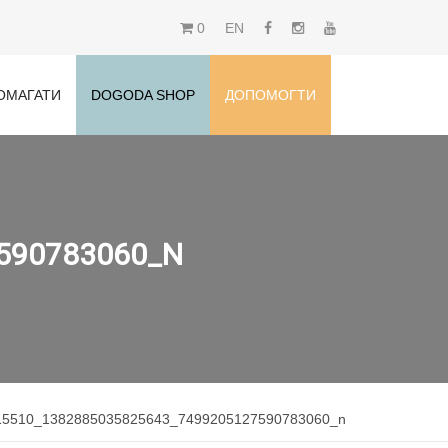
0
EN
ОМАГАТИ
DOGODA SHOP
ДОПОМОГТИ
590783060_N
15510_1382885035825643_7499205127590783060_n