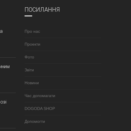
ПОСИЛАННЯ
за
Про нас
Проекти
Фото
синим
Звіти
Новини
Час допомагати
озі
DOGODA SHOP
Допомогти