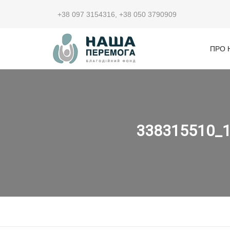
+38 097 3154316
,
+38 050 3790909
ПРО 
338315510_