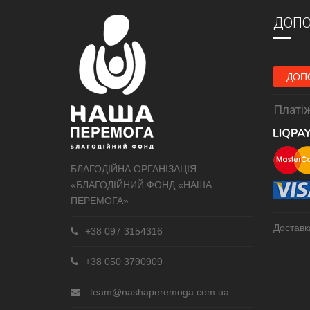
ДОПО
ДОП
Платіж
БЛАГОДІЙНА ОРГАНІЗАЦІЯ
«БЛАГОДІЙНИЙ ФОНД «НАША
ПЕРЕМОГА»
Доставк
+38 097 3154316
+38 050 3790909
team@nashaperemoga.com.ua