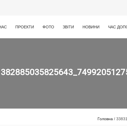
НАС
ПРОЕКТИ
ФОТО
ЗВІТИ
НОВИНИ
ЧАС ДОП
1382885035825643_7499205127
Головна
/ 3383