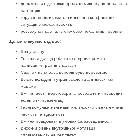
допомога з підготовки проектних звітів для донорів та
партнерів
керування ризиками та вирішення конфліктних
ситуацій в межах проектів
розрахунок та аналіз ключових показників проектів
Що ми очікуємо від вас:
Вищу освіту
Успішний досвід роботи фандрайзером та
написання грантів вітається
Своя активна база донорів буде перевагою
Вільне володіння українською та англійськими
мовами
Вміння вести переговори та розробляти і проводити
ефективні презентації
Гарні комунікативні навички, високий рівень емпатії,
чесність та відкритість
Вміння працювати в умовах багатозадачності
Високий рівень внутрішньої мотивації і
спрямованість на результат