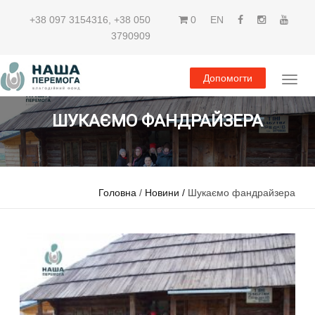
+38 097 3154316
,
+38 050
0
EN
3790909
Допомогти
ШУКАЄМО ФАНДРАЙЗЕРА
Головна
/
Новини /
Шукаємо фандрайзера