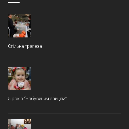
Спільна трапеза
5 років “Бабусиним зайцям”