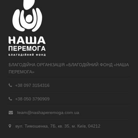
БЛАГОДІЙНА ОРГАНІЗАЦІЯ «БЛАГОДІЙНИЙ ФОНД «НАША
ПЕРЕМОГА»
+38 097 3154316
+38 050 3790909
team@nashaperemoga.com.ua
вул. Тимошенка, 7Б, кв. 35, м. Київ, 04212