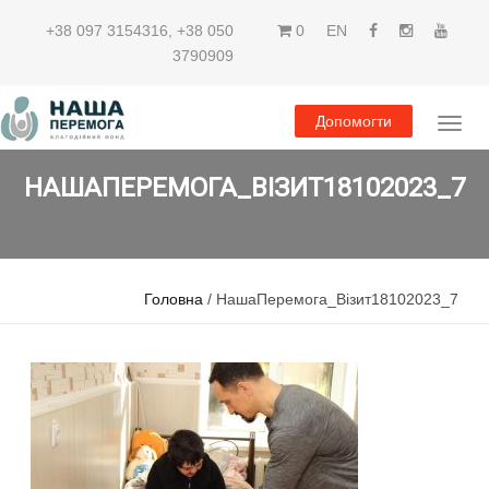
+38 097 3154316
,
+38 050
0
EN
3790909
Допомогти
НАШАПЕРЕМОГА_ВІЗИТ18102023_7
Головна
/ НашаПеремога_Візит18102023_7