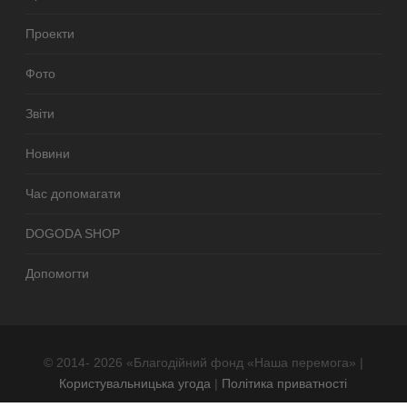
Проекти
Фото
Звіти
Новини
Час допомагати
DOGODA SHOP
Допомогти
© 2014- 2026 «Благодійний фонд «Наша перемога» |
Користувальницька угода
|
Політика приватності