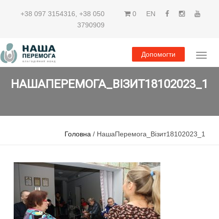
+38 097 3154316
,
+38 050
0
EN
3790909
Допомогти
НАШАПЕРЕМОГА_ВІЗИТ18102023_1
Головна
/ НашаПеремога_Візит18102023_1