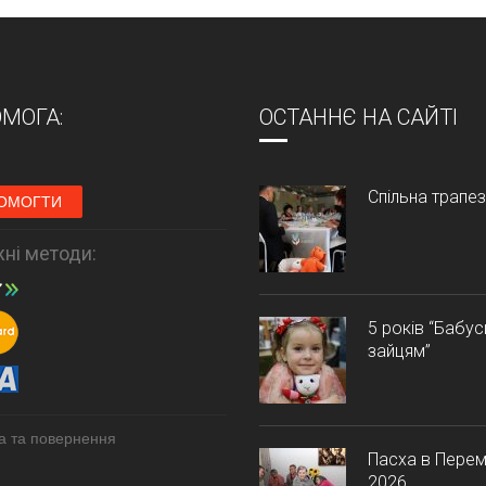
МОГА:
ОСТАННЄ НА САЙТІ
Спільна трапе
ОМОГТИ
ні методи:
5 років “Бабу
зайцям”
а та повернення
Пасха в Перем
2026