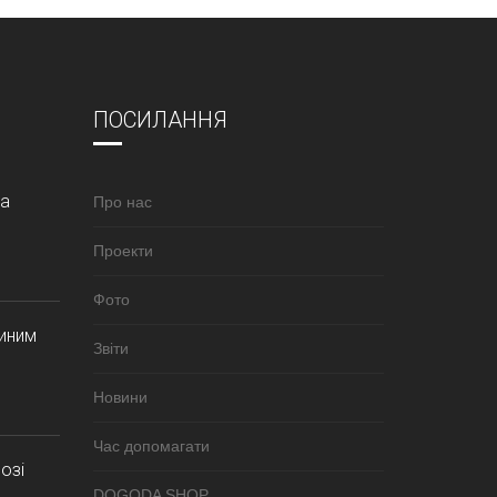
ПОСИЛАННЯ
за
Про нас
Проекти
Фото
синим
Звіти
Новини
Час допомагати
озі
DOGODA SHOP