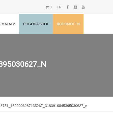
0
EN
ОМАГАТИ
DOGODA SHOP
ДОПОМОГТИ
395030627_N
28751_1399006287135267_3183916845395030627_n