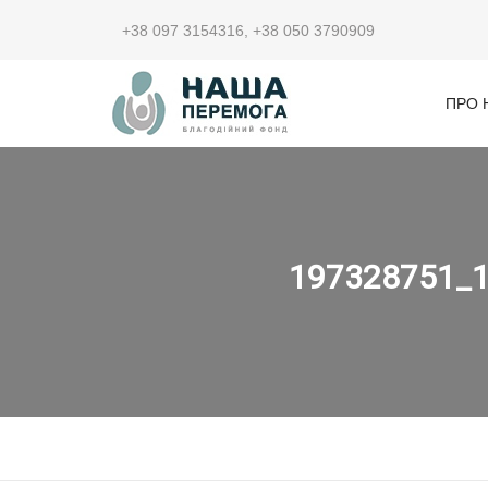
+38 097 3154316
,
+38 050 3790909
ПРО 
197328751_