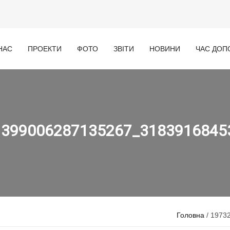
НАС
ПРОЕКТИ
ФОТО
ЗВІТИ
НОВИНИ
ЧАС ДОП
1399006287135267_3183916845
Головна
/ 1973