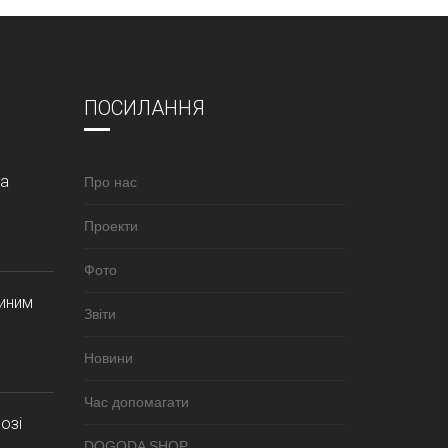
ПОСИЛАННЯ
за
Про нас
Проекти
Фото
синим
Звіти
Новини
Час допомагати
озі
DOGODA SHOP