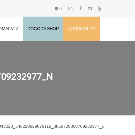
0
EN
ОМАГАТИ
DOGODA SHOP
ДОПОМОГТИ
709232977_N
343223_548220629676119_3859720800709232977_n