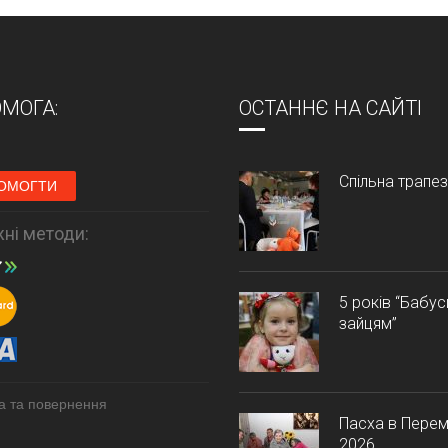
МОГА:
ОСТАННЄ НА САЙТІ
Спільна трапе
ОМОГТИ
ні методи:
5 років “Бабу
зайцям”
а та повернення
Пасха в Перем
2026