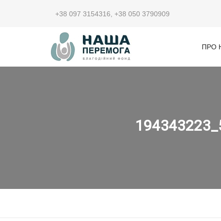
+38 097 3154316
,
+38 050 3790909
ПРО 
194343223_