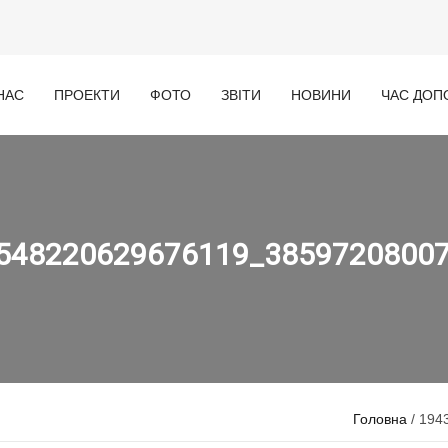
НАС
ПРОЕКТИ
ФОТО
ЗВІТИ
НОВИНИ
ЧАС ДОП
548220629676119_3859720800
Головна
/ 194