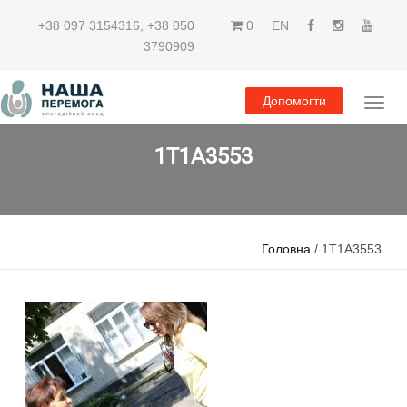
+38 097 3154316
,
+38 050
0
EN
3790909
Допомогти
1T1A3553
Головна
/ 1T1A3553