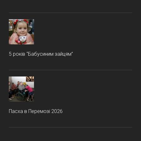
5 років “Бабусиним зайцям”
Пасха в Перемозі 2026