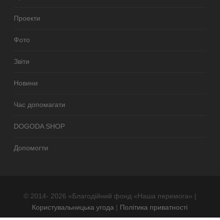
Проекти
Фото
Звіти
Новини
Час допомагати
DOGODA SHOP
Допомогти
© 2014- 2026 «Благодійний фонд «Наша перемога» |
Користувальницька угода
|
Політика приватності