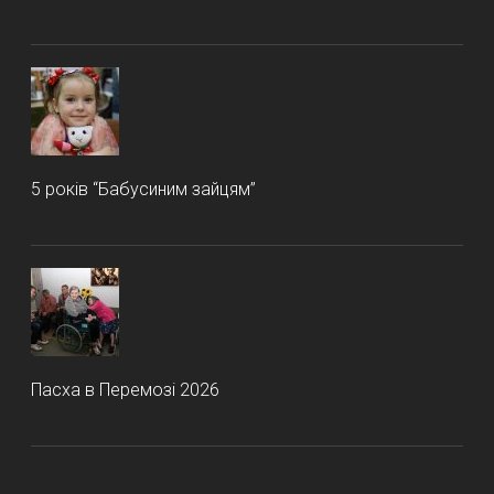
5 років “Бабусиним зайцям”
Пасха в Перемозі 2026