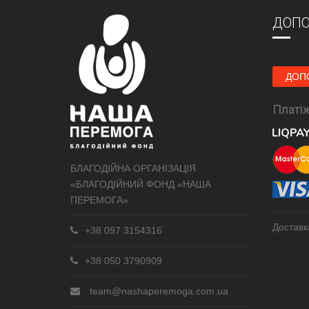
ДОПО
ДОП
Платіж
БЛАГОДІЙНА ОРГАНІЗАЦІЯ
«БЛАГОДІЙНИЙ ФОНД «НАША
ПЕРЕМОГА»
Доставк
+38 097 3154316
+38 050 3790909
team@nashaperemoga.com.ua