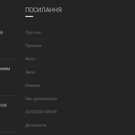
ПОСИЛАННЯ
за
Про нас
Проекти
Фото
синим
Звіти
Новини
Час допомагати
озі
DOGODA SHOP
Допомогти