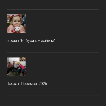
5 років “Бабусиним зайцям”
Пасха в Перемозі 2026