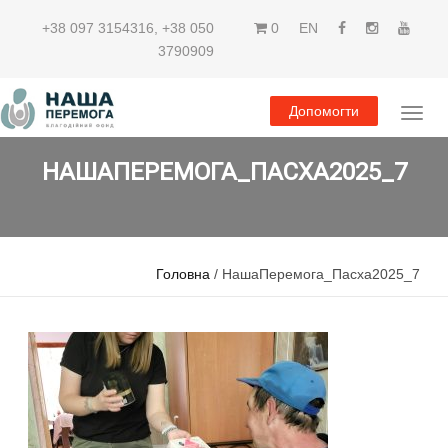
+38 097 3154316
,
+38 050
0
EN
3790909
Допомогти
НАШАПЕРЕМОГА_ПАСХА2025_7
Головна
/ НашаПеремога_Пасха2025_7