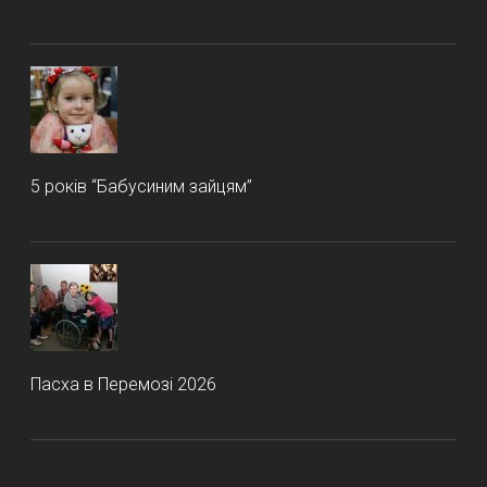
5 років “Бабусиним зайцям”
Пасха в Перемозі 2026