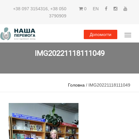
+38 097 3154316
,
+38 050
0
EN
3790909
Допомогти
IMG20221118111049
Головна
/ IMG20221118111049