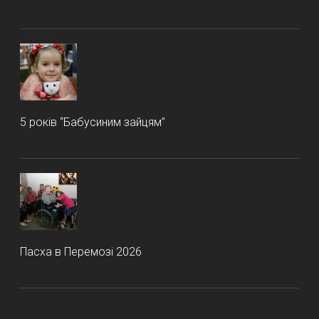
5 років “Бабусиним зайцям”
Пасха в Перемозі 2026