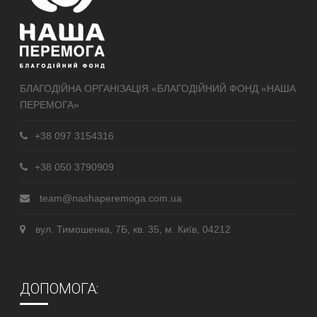
БЛАГОДІЙНА ОРГАНІЗАЦІЯ «БЛАГОДІЙНИЙ ФОНД «НАША
ПЕРЕМОГА»
+38 097 3154316
+38 050 3790909
team@nashaperemoga.com.ua
вул. Тимошенка, 7Б, кв. 35, м. Київ, 04212
ДОПОМОГА: