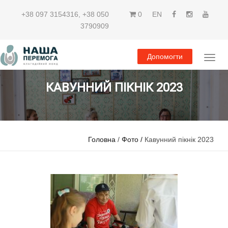
+38 097 3154316
,
+38 050
0
EN
3790909
Допомогти
КАВУННИЙ ПІКНІК 2023
Головна
/
Фото /
Кавунний пікнік 2023