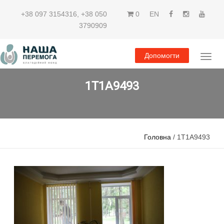
+38 097 3154316
,
+38 050
0
EN
3790909
Допомогти
1T1A9493
Головна
/ 1T1A9493