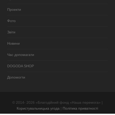
Проекти
Фото
Звіти
Новини
Час допомагати
DOGODA SHOP
Допомогти
© 2014- 2026 «Благодійний фонд «Наша перемога» |
Користувальницька угода
|
Політика приватності