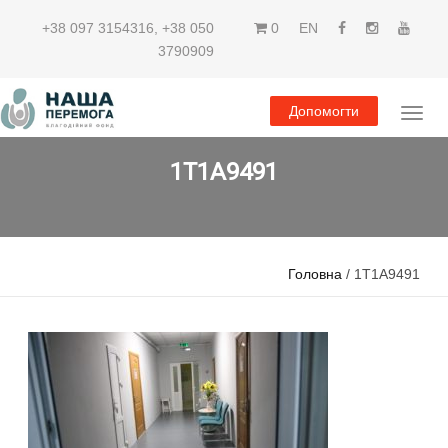
+38 097 3154316
,
+38 050
0
EN
3790909
Допомогти
1T1A9491
Головна
/ 1T1A9491