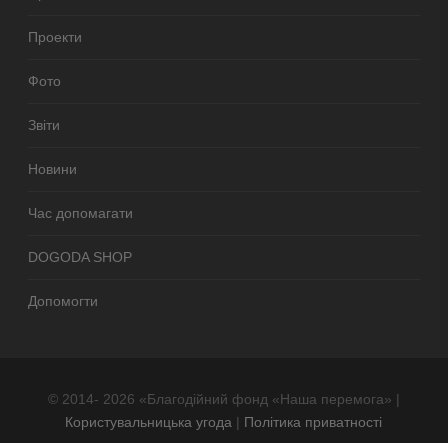
Проекти
Фото
Звіти
Новини
Час допомагати
DOGODA SHOP
Допомогти
© 2014- 2026 «Благодійний фонд «Наша перемога» |
Користувальницька угода
|
Політика приватності