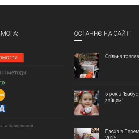
МОГА:
ОСТАННЄ НА САЙТІ
Спільна трапе
ОМОГТИ
ні методи:
5 років “Бабу
зайцям”
а та повернення
Пасха в Перем
2026