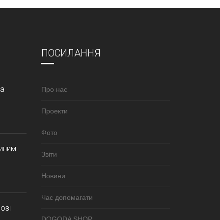
ПОСИЛАННЯ
за
Про нас
Проекти
Фото
синим
Звіти
Новини
Час допомагати
озі
DOGODA SHOP