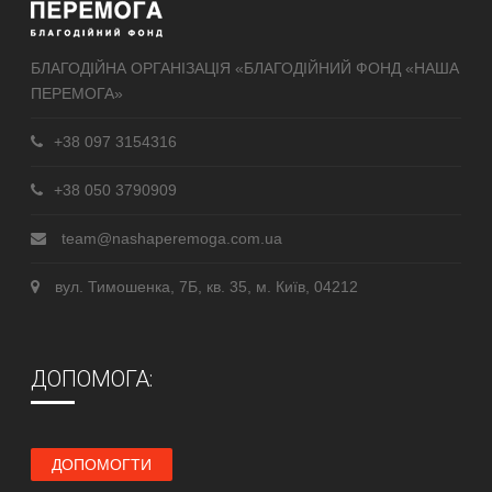
БЛАГОДІЙНА ОРГАНІЗАЦІЯ «БЛАГОДІЙНИЙ ФОНД «НАША
ПЕРЕМОГА»
+38 097 3154316
+38 050 3790909
team@nashaperemoga.com.ua
вул. Тимошенка, 7Б, кв. 35, м. Київ, 04212
ДОПОМОГА:
ДОПОМОГТИ