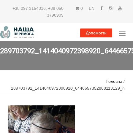
+38 097 3154316
,
+38 050
0
EN
3790909
Допомогти
289703792_1414040972398920_6446657
Головна
/
289703792_1414040972398920_6446657352888113129_n