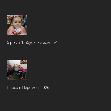
5 років “Бабусиним зайцям”
Пасха в Перемозі 2026