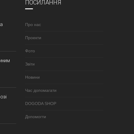
ПОСИЛАННЯ
за
Про нас
Проекти
Фото
синим
Звіти
Новини
Час допомагати
озі
DOGODA SHOP
Допомогти