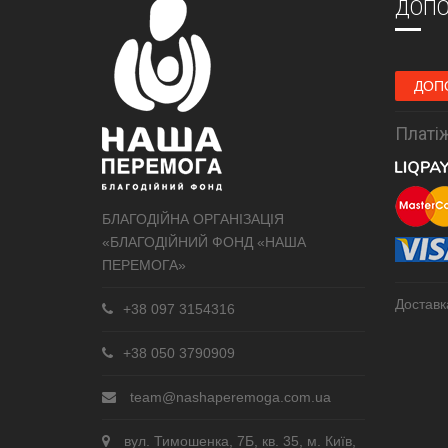
ДОПО
ДОП
Платіж
БЛАГОДІЙНА ОРГАНІЗАЦІЯ
«БЛАГОДІЙНИЙ ФОНД «НАША
ПЕРЕМОГА»
Доставк
+38 097 3154316
+38 050 3790909
team@nashaperemoga.com.ua
вул. Тимошенка, 7Б, кв. 35, м. Київ,