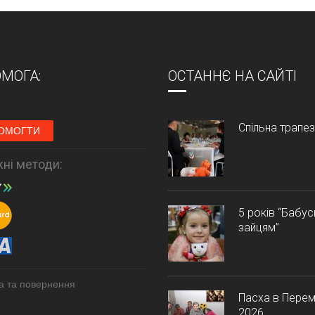
МОГА:
ОСТАННЄ НА САЙТІ
Спільна трапе
ОМОГТИ
ні методи:
5 років “Бабу
зайцям”
а та повернення
Пасха в Перем
2026