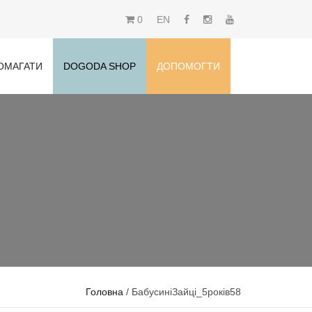
0
EN
ОМАГАТИ
DOGODA SHOP
ДОПОМОГТИ
Головна
/ БабусиніЗайці_5років58