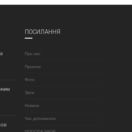
ПОСИЛАННЯ
за
Про нас
Проекти
Фото
синим
Звіти
Новини
Час допомагати
озі
DOGODA SHOP