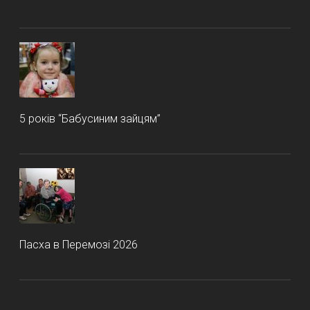
5 років “Бабусиним зайцям”
Пасха в Перемозі 2026