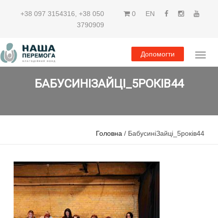
+38 097 3154316
,
+38 050
0
EN
3790909
Допомогти
БАБУСИНІЗАЙЦІ_5РОКІВ44
Головна
/ БабусиніЗайці_5років44