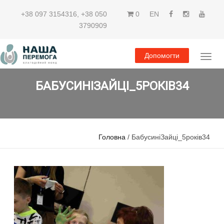
+38 097 3154316
,
+38 050
0
EN
3790909
Допомогти
БАБУСИНІЗАЙЦІ_5РОКІВ34
Головна
/ БабусиніЗайці_5років34