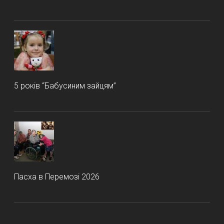
5 років “Бабусиним зайцям”
Пасха в Перемозі 2026