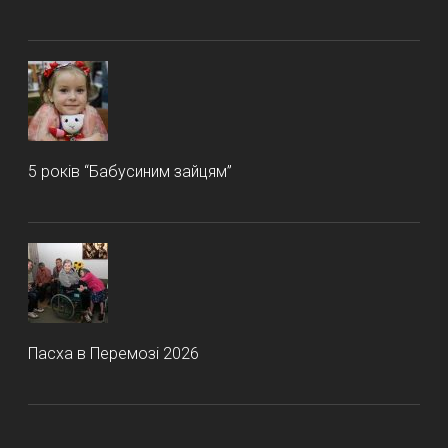
5 років “Бабусиним зайцям”
Пасха в Перемозі 2026