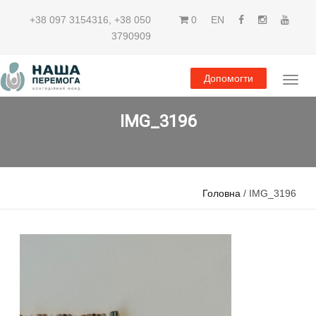
+38 097 3154316
,
+38 050
0
EN
3790909
Допомогти
IMG_3196
Головна
/ IMG_3196