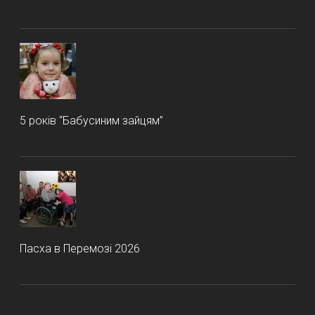
5 років “Бабусиним зайцям”
Пасха в Перемозі 2026