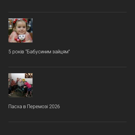
5 років “Бабусиним зайцям”
Пасха в Перемозі 2026