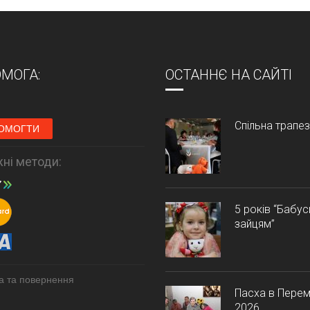
МОГА:
ОСТАННЄ НА САЙТІ
Спільна трапе
ОМОГТИ
ні методи:
5 років “Бабу
зайцям”
а та повернення
Пасха в Перем
2026