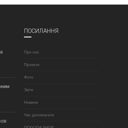
ПОСИЛАННЯ
за
Про нас
Проекти
Фото
синим
Звіти
Новини
Час допомагати
озі
DOGODA SHOP